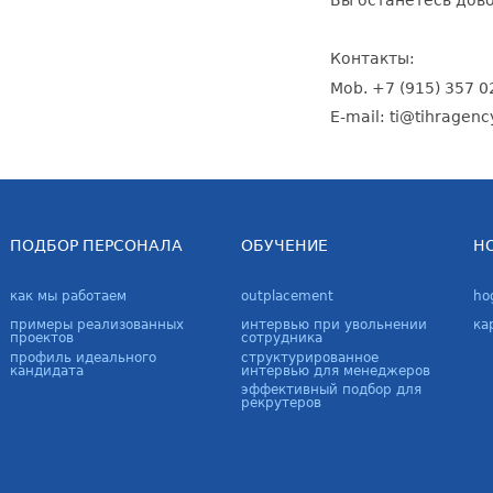
Контакты:
Mob. +7 (915) 357 
E-mail: ti@tihragenc
ПОДБОР ПЕРСОНАЛА
ОБУЧЕНИЕ
H
как мы работаем
outplacement
ho
примеры реализованных
интервью при увольнении
ка
проектов
сотрудника
профиль идеального
структурированное
кандидата
интервью для менеджеров
эффективный подбор для
рекрутеров