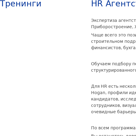
Тренинги
HR Агентс
Экспертиза агентст
Приборостроение, 
Чаще всего это поз
строительном подр
финансистов, бухгал
Обучаем подбору п
структурированног
Для HR есть неско
Hogan, профили ид
кандидатов, иссле
сотрудников, визуа
очевидные барьеры,
По всем программа
Вы останетесь дов